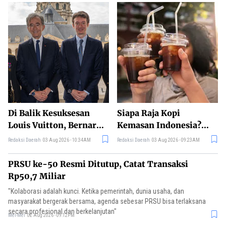
Di Balik Kesuksesan
Siapa Raja Kopi
Louis Vuitton, Bernard
Kemasan Indonesia?
Arnault Punya Satu
Intip Peta Persaingan
Redaksi Daerah
03 Aug 2026 - 10:34AM
Redaksi Daerah
03 Aug 2026 - 09:23AM
Penyesalan Besar
Merek Ternama
PRSU ke-50 Resmi Ditutup, Catat Transaksi
Rp50,7 Miliar
"Kolaborasi adalah kunci. Ketika pemerintah, dunia usaha, dan
masyarakat bergerak bersama, agenda sebesar PRSU bisa terlaksana
secara profesional dan berkelanjutan"
Mei-Mei
02 Aug 2026 - 09:12PM