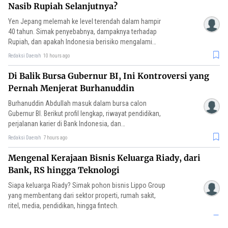
Nasib Rupiah Selanjutnya?
Yen Jepang melemah ke level terendah dalam hampir
40 tahun. Simak penyebabnya, dampaknya terhadap
Rupiah, dan apakah Indonesia berisiko mengalami
krisis seperti 1998.
Redaksi Daerah
10 hours ago
Di Balik Bursa Gubernur BI, Ini Kontroversi yang
Pernah Menjerat Burhanuddin
Burhanuddin Abdullah masuk dalam bursa calon
Gubernur BI. Berikut profil lengkap, riwayat pendidikan,
perjalanan karier di Bank Indonesia, dan
kontroversinya.
Redaksi Daerah
7 hours ago
Mengenal Kerajaan Bisnis Keluarga Riady, dari
Bank, RS hingga Teknologi
Siapa keluarga Riady? Simak pohon bisnis Lippo Group
yang membentang dari sektor properti, rumah sakit,
ritel, media, pendidikan, hingga fintech.
Redaksi Daerah
6 hours ago