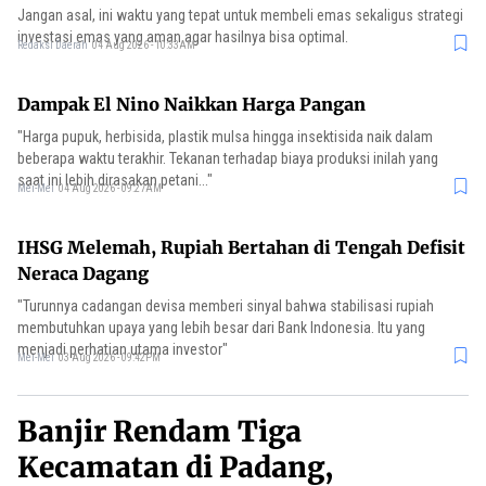
Jangan asal, ini waktu yang tepat untuk membeli emas sekaligus strategi
investasi emas yang aman agar hasilnya bisa optimal.
Redaksi Daerah
04 Aug 2026 - 10:33AM
Dampak El Nino Naikkan Harga Pangan
"Harga pupuk, herbisida, plastik mulsa hingga insektisida naik dalam
beberapa waktu terakhir. Tekanan terhadap biaya produksi inilah yang
saat ini lebih dirasakan petani..."
Mei-Mei
04 Aug 2026 - 09:27AM
IHSG Melemah, Rupiah Bertahan di Tengah Defisit
Neraca Dagang
"Turunnya cadangan devisa memberi sinyal bahwa stabilisasi rupiah
membutuhkan upaya yang lebih besar dari Bank Indonesia. Itu yang
menjadi perhatian utama investor"
Mei-Mei
03 Aug 2026 - 09:42PM
Banjir Rendam Tiga
Kecamatan di Padang,