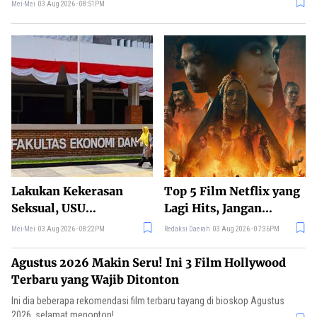
Mei-Mei
03 Aug 2026 - 08:51PM
Lakukan Kekerasan
Top 5 Film Netflix yang
Seksual, USU
Lagi Hits, Jangan
Berhentikan
Sampai Ketinggalan
Mei-Mei
03 Aug 2026 - 08:22PM
Redaksi Daerah
03 Aug 2026 - 07:36PM
Mahasiswanya
Nonton!
Agustus 2026 Makin Seru! Ini 3 Film Hollywood
Terbaru yang Wajib Ditonton
Ini dia beberapa rekomendasi film terbaru tayang di bioskop Agustus
2026, selamat menonton!