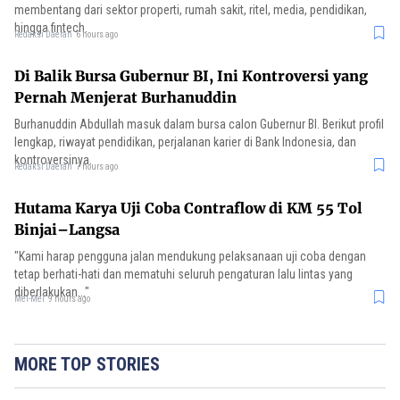
membentang dari sektor properti, rumah sakit, ritel, media, pendidikan,
hingga fintech.
Redaksi Daerah
6 hours ago
Di Balik Bursa Gubernur BI, Ini Kontroversi yang
Pernah Menjerat Burhanuddin
Burhanuddin Abdullah masuk dalam bursa calon Gubernur BI. Berikut profil
lengkap, riwayat pendidikan, perjalanan karier di Bank Indonesia, dan
kontroversinya.
Redaksi Daerah
7 hours ago
Hutama Karya Uji Coba Contraflow di KM 55 Tol
Binjai–Langsa
"Kami harap pengguna jalan mendukung pelaksanaan uji coba dengan
tetap berhati-hati dan mematuhi seluruh pengaturan lalu lintas yang
diberlakukan..."
Mei-Mei
9 hours ago
MORE TOP STORIES