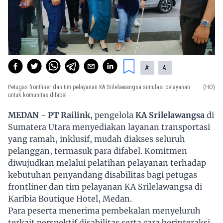
-
+
A
A
Petugas frontliner dan tim pelayanan KA Srilelawangsa simulasi pelayanan
(HO)
untuk komunitas difabel
MEDAN
-
PT Railink
, pengelola
KA Srilelawangsa
di
Sumatera Utara menyediakan layanan transportasi
yang ramah, inklusif, mudah diakses seluruh
pelanggan, termasuk para difabel. Komitmen
diwujudkan melalui pelatihan pelayanan terhadap
kebutuhan penyandang disabilitas bagi petugas
frontliner dan tim pelayanan KA Srilelawangsa di
Karibia Boutique Hotel, Medan.
Para peserta menerima pembekalan menyeluruh
terkait perspektif disabilitas serta cara berinteraksi